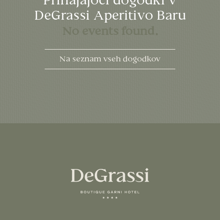
Prihajajoči dogodki v
DeGrassi Aperitivo Baru
No events found.
Na seznam vseh dogodkov