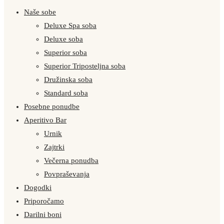
Naše sobe
Deluxe Spa soba
Deluxe soba
Superior soba
Superior Triposteljna soba
Družinska soba
Standard soba
Posebne ponudbe
Aperitivo Bar
Urnik
Zajtrki
Večerna ponudba
Povpraševanja
Dogodki
Priporočamo
Darilni boni