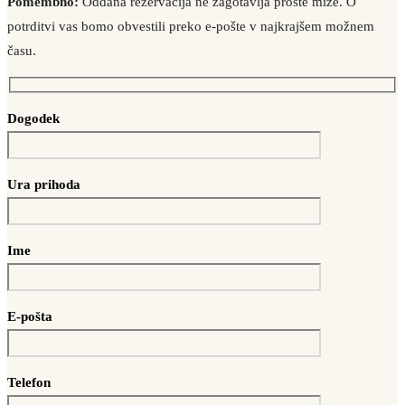
Pomembno:
Oddana rezervacija ne zagotavlja proste mize. O
potrditvi vas bomo obvestili preko e-pošte v najkrajšem možnem
času.
Dogodek
Ura prihoda
Ime
E-pošta
Telefon