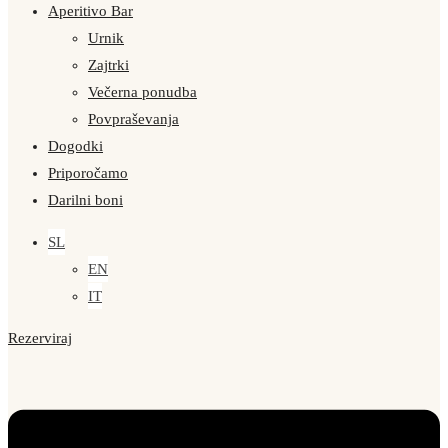
Aperitivo Bar
Urnik
Zajtrki
Večerna ponudba
Povpraševanja
Dogodki
Priporočamo
Darilni boni
SL
EN
IT
Rezerviraj