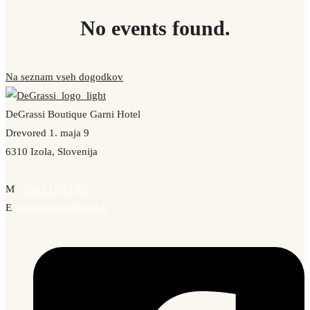
No events found.
Na seznam vseh dogodkov
DeGrassi Boutique Garni Hotel
Drevored 1. maja 9
6310 Izola, Slovenija
M
+386 51 203 400
E
info@degrassihotel.si