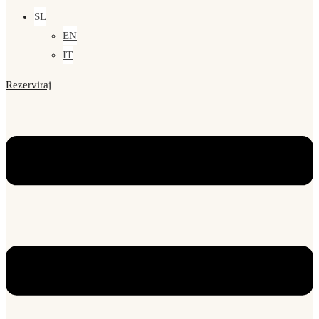
SL
EN
IT
Rezerviraj