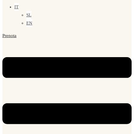
IT
SL
EN
Prenota