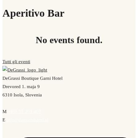
Aperitivo Bar
No events found.
Tutti gli eventi
DeGrassi Boutique Garni Hotel
Drevored 1. maja 9
6310 Isola, Slovenia
M
+386 51 203 400
E
info@degrassihotel.si