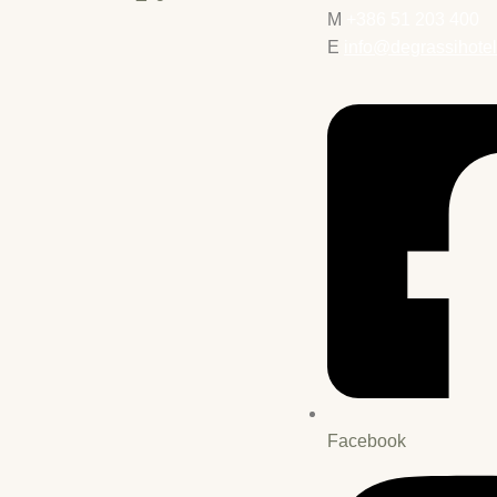
M
+386 51 203 400
E
info@degrassihotel
Facebook