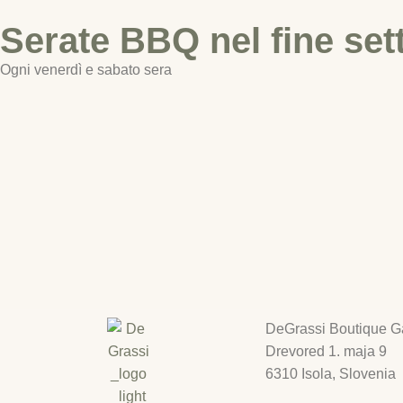
Camera Deluxe
Aperitivo Bar
Serate BBQ nel fine se
Camera Superior
Orario
Le nost
Camera Tripla Superior
Colazione
Camera
Ogni venerdì e sabato sera
Camera Famigliare
Offerta serale
Camera
Camera Standard
Offerte speciali
Richieste
Eventi
Camera 
Da r
Camera 
Camera 
IT
Camera
Aperitiv
Orario
Colazio
Offerta 
Richies
DeGrassi Boutique Ga
Drevored 1. maja 9
6310 Isola, Slovenia