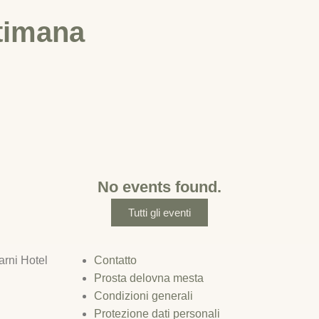
IT
ttimana
re camere
 Deluxe Spa
 Deluxe
Superior
accomandare
Buoni regalo
Tripla Superior
Famigliare
 Standard
Offerte speciali
o Bar
ne
No events found.
serale
Tutti gli eventi
te
Eventi
Da raccomandare
Buoni regalo
rni Hotel
Contatto
Prosta delovna mesta
Condizioni generali
Protezione dati personali