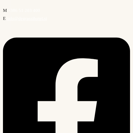
M
+386 51 203 400
E
info@degrassihotel.si