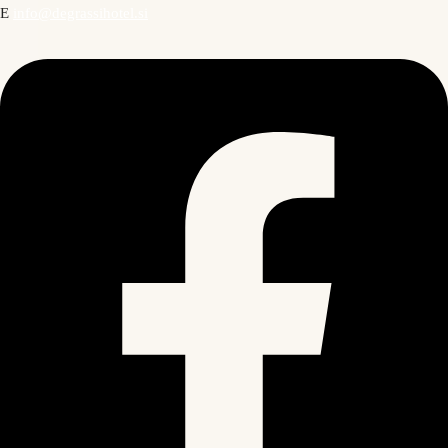
E
info@degrassihotel.si