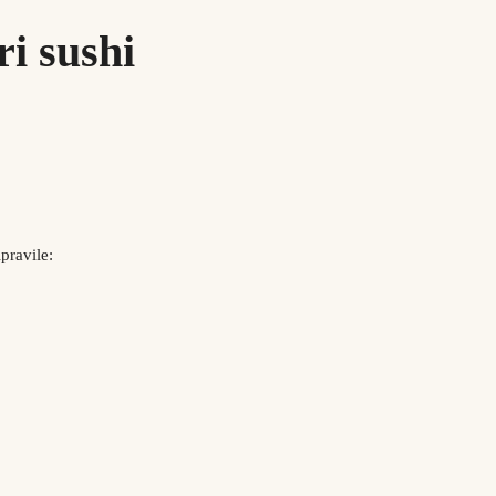
i sushi
riporočamo
Darilni boni
pravile:
riporočamo
Darilni boni