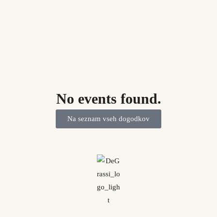
No events found.
Na seznam vseh dogodkov