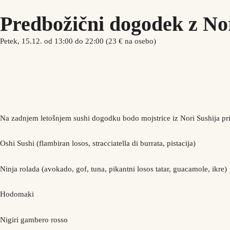
Deluxe soba
Aperitivo Bar
Predbožični dogodek z Nor
Superior soba
Urnik
Superior Triposteljna soba
Zajtrki
Petek, 15.12. od 13:00 do 22:00 (23 € na osebo)
Družinska soba
Večerna ponudba
Naše sobe
Standard soba
Posebne ponudbe
Povpraševanja
Dogodki
P
Deluxe Spa soba
Deluxe soba
Aperitivo Bar
Superior soba
Urnik
SL
Superior Triposteljna soba
Zajtrki
Na zadnjem letošnjem sushi dogodku bodo mojstrice iz Nori Sushija pri
Družinska soba
Večerna ponudba
Standard soba
Posebne ponudbe
Povpraševanja
Dogodki
P
Oshi Sushi (flambiran losos, stracciatella di burrata, pistacija)
Ninja rolada (avokado, gof, tuna, pikantni losos tatar, guacamole, ikre)
SL
Hodomaki
Nigiri gambero rosso