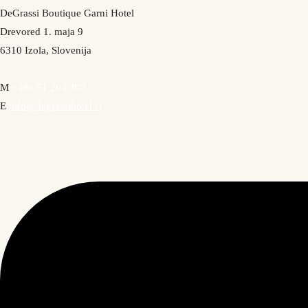
DeGrassi Boutique Garni Hotel
Drevored 1. maja 9
6310 Izola, Slovenija
M
+386 51 203 400
E
info@degrassihotel.si