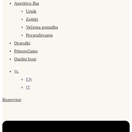
Aperitivo Bar
Urnik
Zajtrki
Večerna ponudba
Povpraševanja
Dogodki
Priporočamo
Darilni boni
SL
EN
IT
Rezerviraj