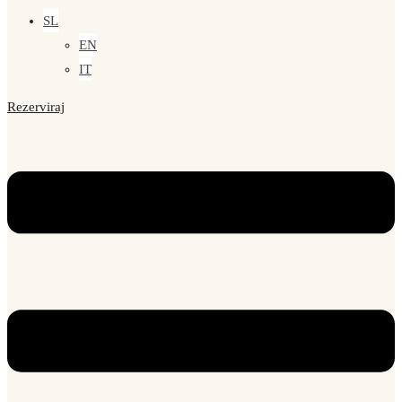
SL
EN
IT
Rezerviraj