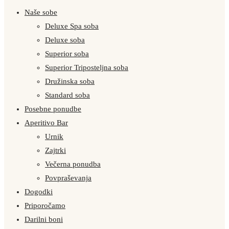
Naše sobe
Deluxe Spa soba
Deluxe soba
Superior soba
Superior Triposteljna soba
Družinska soba
Standard soba
Posebne ponudbe
Aperitivo Bar
Urnik
Zajtrki
Večerna ponudba
Povpraševanja
Dogodki
Priporočamo
Darilni boni