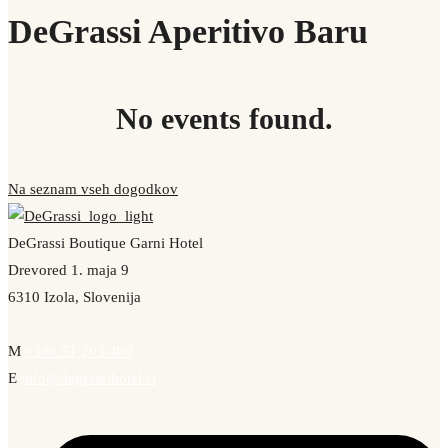
DeGrassi Aperitivo Baru
No events found.
Na seznam vseh dogodkov
DeGrassi Boutique Garni Hotel
Drevored 1. maja 9
6310 Izola, Slovenija
M
+386 51 203 400
E
info@degrassihotel.si